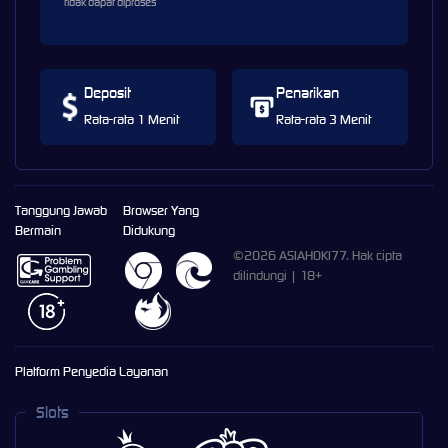
tidak dapat diproses
Deposit
Penarikan
Rata-rata 1 Menit
Rata-rata 3 Menit
Tanggung Jawab
Browser Yang
Bermain
Didukung
©2026 ASIAHOKI77. Hak cipta
dilindungi | 18+
Platform Penyedia Layanan
Slots