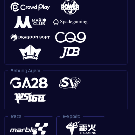
Sabung Ayam
Race
E-Sports