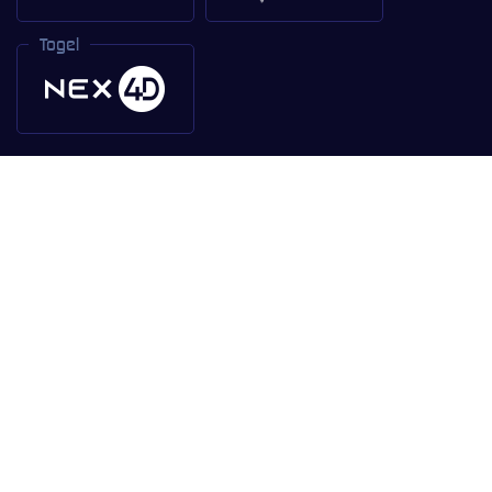
Togel