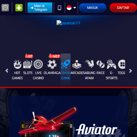
Main di
MASUK
DAFTAR
Telegram
HOT
SLOTS
LIVE
OLAHRAGA
CRASH
ARCADE
SABUNG
RACE
E-
TOGEL
PROM
GAMES
CASINO
GAME
AYAM
SPORTS